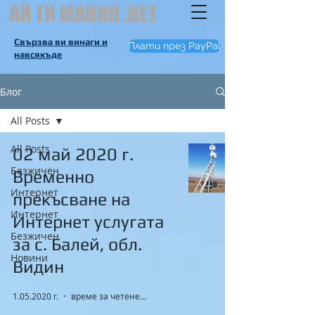
АЙ ТИ МАНИЯ .НЕТ
Свързва ви винаги и
Плати през PayPal
навсякъде
Блог
All Posts
All Posts
02 май 2020 г.
Безжичен
Временно
Интернет
прекъсване на
Интернет
Интернет услугата
Безжичен
за с. Балей, обл.
Новини
Видин
1.05.2020 г.
време за четене: 1 мин.