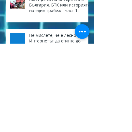
България. БТК или историята
на един грабеж - част 1.
Не мислете, че е лесно
Интернетът да стигне до
вас!...
Сваляме стари и
неизползвани кабели. За да
стане Перник един по-
приветлив град.
Archive