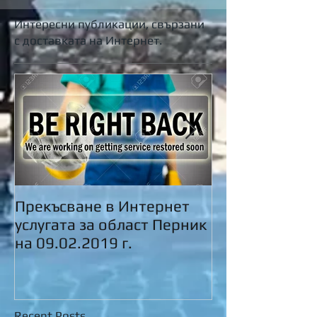
Интересни публикации, свързани
с доставката на Интернет.
Прекъсване в Интернет
Пролетно...
услугата за област Перник
на 09.02.2019 г.
Recent Posts