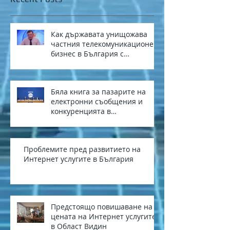
Как държавата унищожава
частния телекомуникационен
бизнес в България с
европейски средства
Бяла книга за пазарите на
електронни съобщения и
конкуренцията в
електронните съобщения в
България
Проблемите пред развитието на
Интернет услугите в България
Предстоящо повишаване на
цената на Интернет услугите
в Област Видин