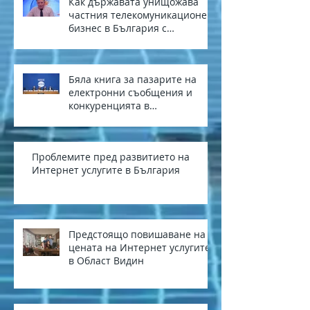
Как държавата унищожава
частния телекомуникационен
бизнес в България с
европейски средства
Бяла книга за пазарите на
електронни съобщения и
конкуренцията в
електронните съобщения в
България
Проблемите пред развитието на
Интернет услугите в България
Предстоящо повишаване на
цената на Интернет услугите
в Област Видин