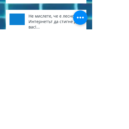
Не мислете, че е лесно
Интернетът да стигне до
вас!...
Сваляме стари и
неизползвани кабели. За да
стане Перник един по-
приветлив град.
Archive
септември 2025 г.
(1)
1 публикация
април 2025 г.
(1)
1 публикация
март 2025 г.
(1)
1 публикация