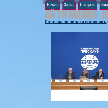
Начало
За нас
Интернет
Вид
АЙ ТИ МАНИЯ .Н
Свързва ви винаги и навсякъ