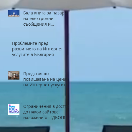
европейски средства
Бяла книга за пазарите
на електронни
съобщения и
конкуренцията в
електронните
съобщения в България
Проблемите пред
развитието на Интернет
услугите в България
Предстоящо
повишаване на цената
на Интернет услугите в
Област Видин
Ограничения в достъпа
до някои сайтове,
наложени от ГДБОП!