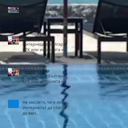
Бъдещето във Видин...
Ще се наложи да
почака.
Кой пречи на
Интернета в България.
БТК или историята на
един грабеж - Част 2.
Кой пречи на
интернета в България.
БТК или историята на
един грабеж - част 1.
Не мислете, че е лесно
Интернетът да стигне
до вас!...