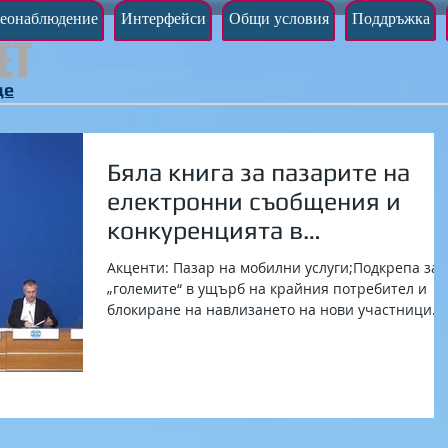
еонаблюдение
Интерфейси
Общи условия
Поддръжка
ЕТ
де
Бяла книга за пазарите на
електронни съобщения и
конкуренцията в
електронните съобщения в
Акценти: Пазар на мобилни услуги;Подкрепа за
България
„големите“ в ущърб на крайния потребител и
блокиране на навлизането на нови участници
на...