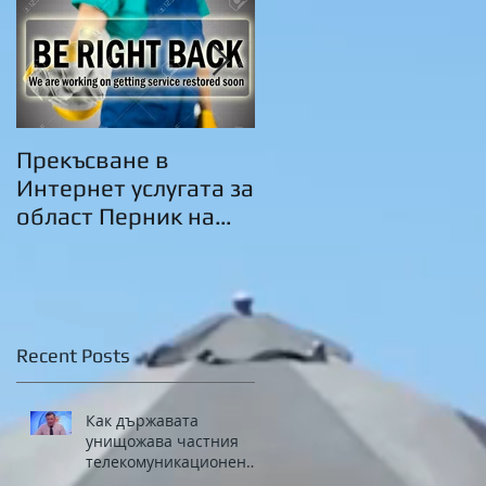
Прекъсване в
Пролетно...
Интернет услугата за
област Перник на
09.02.2019 г.
Recent Posts
Как държавата
унищожава частния
телекомуникационен
бизнес в България с