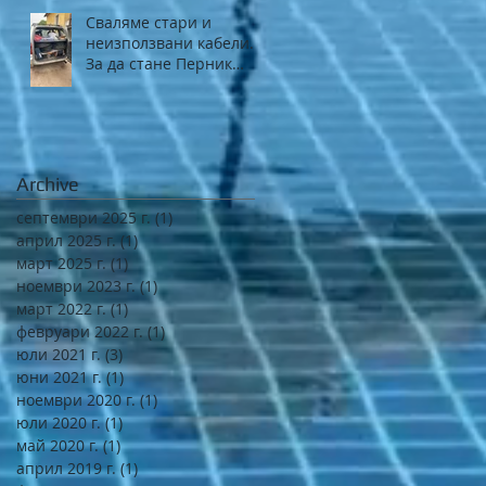
Сваляме стари и
неизползвани кабели.
За да стане Перник
един по-приветлив
град.
Archive
септември 2025 г.
(1)
1 публикация
април 2025 г.
(1)
1 публикация
март 2025 г.
(1)
1 публикация
ноември 2023 г.
(1)
1 публикация
март 2022 г.
(1)
1 публикация
февруари 2022 г.
(1)
1 публикация
юли 2021 г.
(3)
3 публикации
юни 2021 г.
(1)
1 публикация
ноември 2020 г.
(1)
1 публикация
юли 2020 г.
(1)
1 публикация
май 2020 г.
(1)
1 публикация
април 2019 г.
(1)
1 публикация