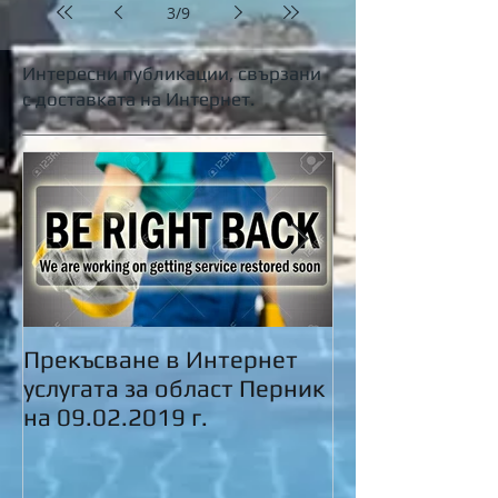
3
/
9
Интересни публикации, свързани
с доставката на Интернет.
Прекъсване в Интернет
Пролетно...
услугата за област Перник
на 09.02.2019 г.