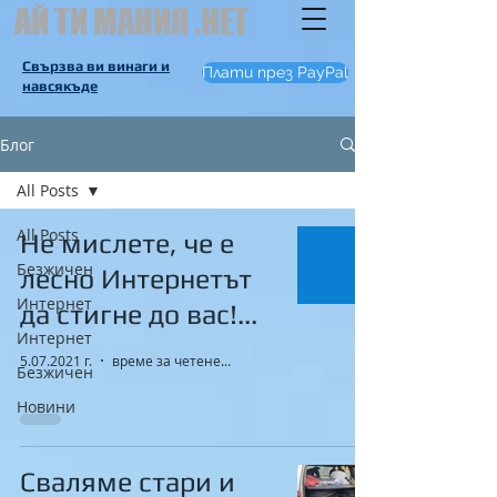
АЙ ТИ МАНИЯ .НЕТ
Свързва ви винаги и
Плати през PayPal
навсякъде
Блог
All Posts
All Posts
Не мислете, че е
Безжичен
лесно Интернетът
Интернет
да стигне до вас!...
Интернет
5.07.2021 г.
време за четене: 1 мин.
Безжичен
Новини
Сваляме стари и