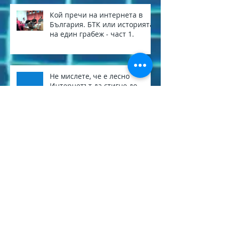
Кой пречи на интернета в
България. БТК или историята
на един грабеж - част 1.
Не мислете, че е лесно
Интернетът да стигне до
вас!...
Сваляме стари и
неизползвани кабели. За да
стане Перник един по-
приветлив град.
Archive