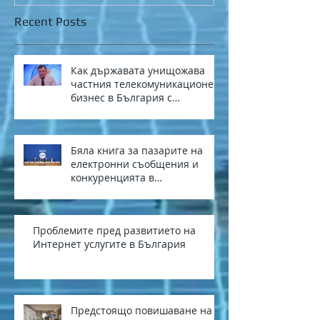
Recent Posts
Как държавата унищожава
частния телекомуникационен
бизнес в България с
европейски средства
Бяла книга за пазарите на
електронни съобщения и
конкуренцията в
електронните съобщения в
България
Проблемите пред развитието на
Интернет услугите в България
Предстоящо повишаване на