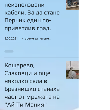
неизползвани
кабели. За да стане
Перник един по-
приветлив град.
8.06.2021 г.
време за четене: 1 мин.
Кошарево,
Слаковци и още
няколко села в
Брезнишко станаха
част от мрежата на
"Ай Ти Мания"