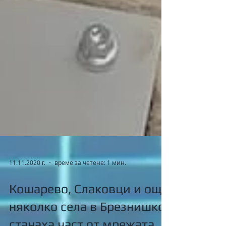
11.11.2020 г.
време за четене: 1 мин.
Кошарево, Слаковци и още