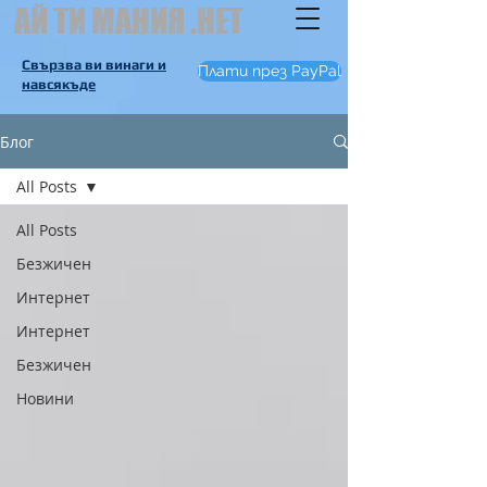
АЙ ТИ МАНИЯ .НЕТ
Свързва ви винаги и
Плати през PayPal
навсякъде
Блог
All Posts
All Posts
Безжичен
Интернет
Интернет
Безжичен
Новини