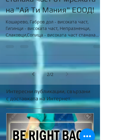
няколко села в Брезнишко
станаха част от мрежата
на "Ай Ти Мания" ЕООД!
Кошарево, Габров дол - високата част,
Гигинци - високата част, Непразненци,
Слаковци,Сопица - високата част станаха
част от мрежата ни в...
2
/
2
Интересни публикации, свързани
с доставката на Интернет.