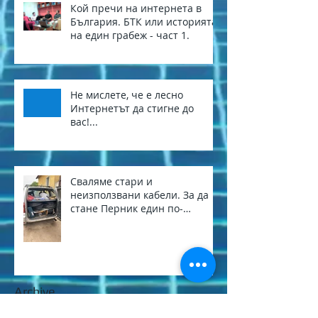
Кой пречи на интернета в
България. БТК или историята
на един грабеж - част 1.
Не мислете, че е лесно
Интернетът да стигне до
вас!...
Сваляме стари и
неизползвани кабели. За да
стане Перник един по-
приветлив град.
Archive