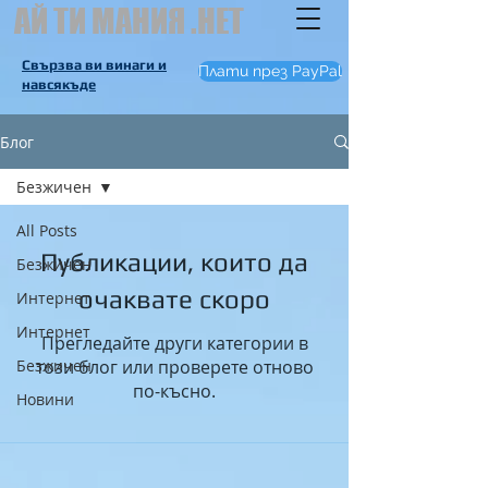
АЙ ТИ МАНИЯ .НЕТ
Свързва ви винаги и
Плати през PayPal
навсякъде
Блог
Безжичен
All Posts
Публикации, които да
Безжичен
очаквате скоро
Интернет
Интернет
Прегледайте други категории в
Безжичен
този блог или проверете отново
по-късно.
Новини