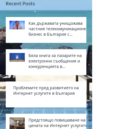
Recent Posts
Как държавата унищожава
частния телекомуникационен
бизнес в България с
европейски средства
Бяла книга за пазарите на
електронни съобщения и
конкуренцията в
електронните съобщения в
България
Проблемите пред развитието на
Интернет услугите в България
Предстоящо повишаване на
цената на Интернет услугите