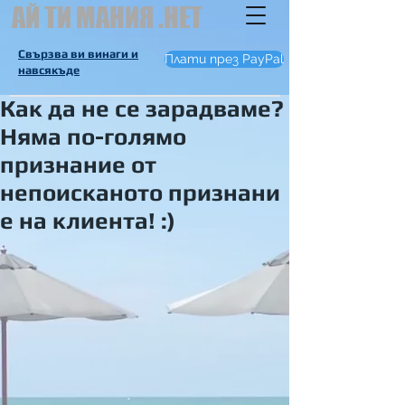
АЙ ТИ МАНИЯ .НЕТ
Свързва ви винаги и
Плати през PayPal
навсякъде
Как да не се зарадваме?
Няма по-голямо
признание от
непоисканото признани
е на клиента! :)